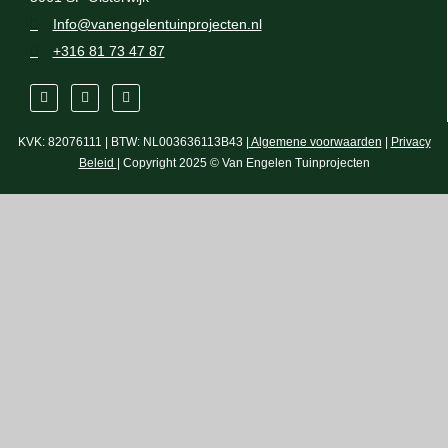
Info@vanengelentuinprojecten.nl
+316 81 73 47 87
KVK: 82076111 | BTW: NL003636113B43 |
Algemene voorwaarden
|
Privacy
Beleid
| Copyright 2025 © Van Engelen Tuinprojecten