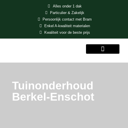
Alles onder 1 dak
Particulier & Zakelijk
Persoonlijk contact met Bram
Enkel A-kwaliteit materialen
Kwaliteit voor de beste prijs
MENU
Tuinonderhoud
Berkel-Enschot