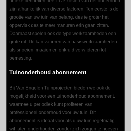
unieke behoeften heeft. De kosten van het onderhoud
zijn afhankelijk van diverse factoren. Ten eerste is de
grootte van uw tuin van belang, des te groter het
oppervlak des te meer manuren erin gaan zitten.
Daarnaast spelen ook de type werkzaamheden een
grote rol. Dit kan variëren van basiswerkzaamheden
als snoeien, maaien en onkruid verwijderen tot
bemesting.
Tuinonderhoud abonnement
Bij Van Engelen Tuinprojecten bieden we ook de
mogelijkheid voor een tuinonderhoud abonnement,
waarmee u periodiek kunt profiteren van
professioneel onderhoud voor uw tuin. Dit
abonnement is ideaal voor als u uw tuin regelmatig
wil laten onderhouden zonder zich zorgen te hoeven