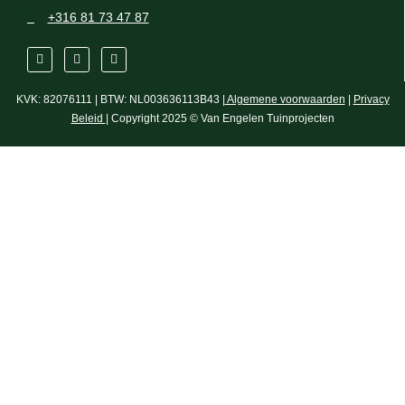
+316 81 73 47 87
KVK: 82076111 | BTW: NL003636113B43 |
Algemene voorwaarden
|
Privacy
Beleid
| Copyright 2025 © Van Engelen Tuinprojecten