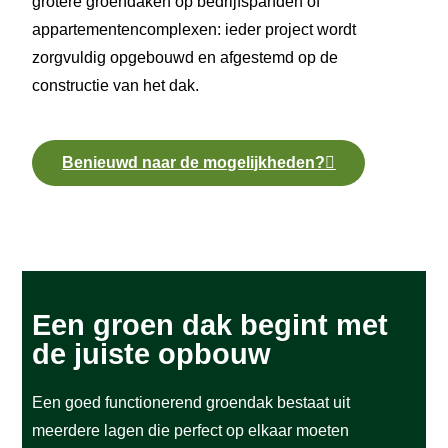
grotere groendaken op bedrijfspanden of
appartementencomplexen: ieder project wordt
zorgvuldig opgebouwd en afgestemd op de
constructie van het dak.
Benieuwd naar de mogelijkheden?
Een groen dak begint met
de juiste opbouw
Een goed functionerend groendak bestaat uit
meerdere lagen die perfect op elkaar moeten