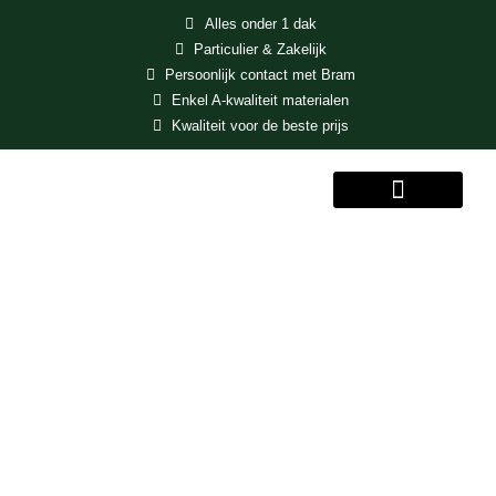
Alles onder 1 dak
Particulier & Zakelijk
Persoonlijk contact met Bram
Enkel A-kwaliteit materialen
Kwaliteit voor de beste prijs
MENU
Groen dak aanleg
en onderhoud