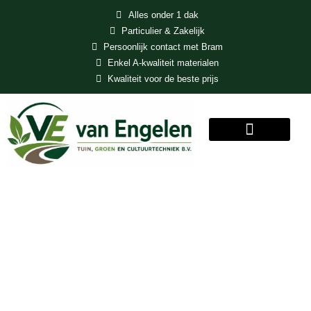
Alles onder 1 dak
Particulier & Zakelijk
Persoonlijk contact met Bram
Enkel A-kwaliteit materialen
Kwaliteit voor de beste prijs
MENU
Drainage
aanleggen