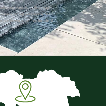
Eindhoven. Vaak komt Bram van
n team van vijf personen actief in
r een inventarisatie op locatie of