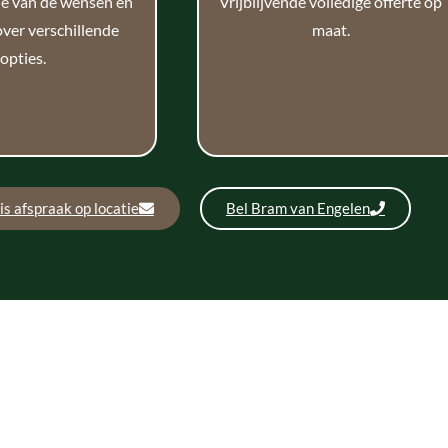
ie van de wensen en
Vrijblijvende volledige offerte op
over verschillende
maat.
opties.
is afspraak op locatie
Bel Bram van Engelen