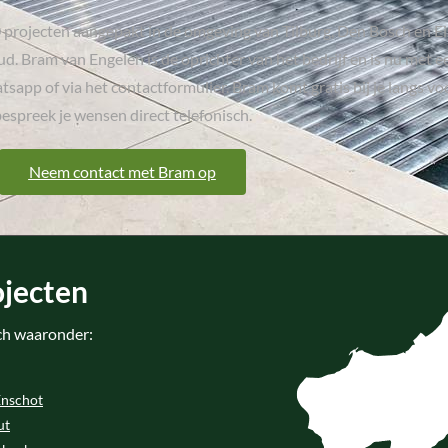
0 projecten aangepakt in de omgeving van Tilburg, Den Bosch en 
. Bram van Engelen is de oprichter van het bedrijf en is nu met ee
sapp of via het contactformulier. Bram komt gratis bij je langs voo
espreek je wensen direct telefonisch.
Neem contact met Bram op
ojecten
sch waaronder:
Enschot
ut