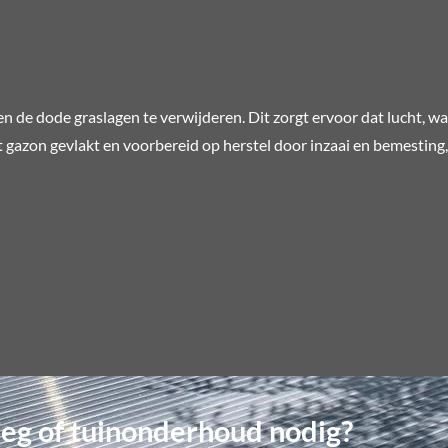
en de dode graslagen te verwijderen. Dit zorgt ervoor dat lucht, w
azon gevlakt en voorbereid op herstel door inzaai en bemesting, 
eg of tuinonderhoud nodig?