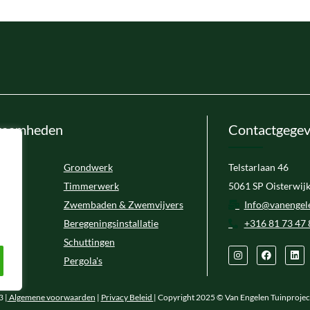
zaamheden
Contactgege
Grondwerk
Telstarlaan 46
Timmerwerk
5061 SP Oisterwij
Zwembaden & Zwemvijvers
Info@vanengele
Beregeningsinstallatie
+316 81 73 47 
Schuttingen
Pergola's
 |
Algemene voorwaarden
|
Privacy Beleid
| Copyright 2025 © Van Engelen Tuinprojec