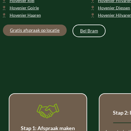
Hovenier Riel
Hovenier Hilvare
Hovenier Goirle
Hovenier Diessen
Hovenier Haaren
Hovenier Hilvare
Gratis afspraak op locatie
Bel Bram
Stap 2:
Stap 1: Afspraak maken