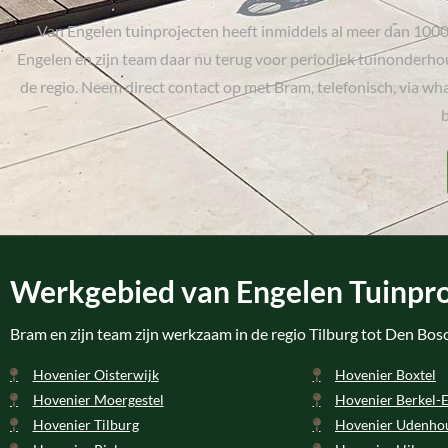
Van Engelen tuinprojecten heeft inmiddels al meer dan 100
Engelen en zijn team daar nu terug voor periodiek tuinonderhoud
de regio. Neem direct contact op met Bram, telefonisch, via what
b
Werkgebied van Engelen Tuinpr
Bram en zijn team zijn werkzaam in de regio Tilburg tot Den Bo
Hovenier Oisterwijk
Hovenier Boxtel
Hovenier Moergestel
Hovenier Berkel-
Hovenier Tilburg
Hovenier Udenho