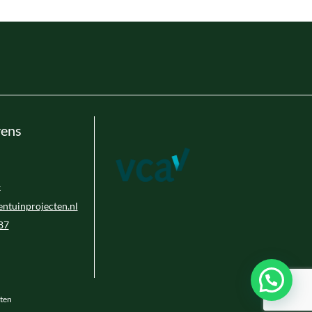
vens
k
ntuinprojecten.nl
87
ten