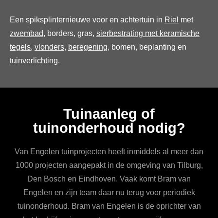
Een spiksplinternieuwe voor en achtertuin in
Riel
met
zwembad
, borders, gras,
sierbestrating met keramische
tegels
,
vlonders
,
beregening
, bomen, beplanting en
tuinverlichting
.
Tuinaanleg of
tuinonderhoud nodig?
Van Engelen tuinprojecten heeft inmiddels al meer dan
1000 projecten aangepakt in de omgeving van Tilburg,
Den Bosch en Eindhoven. Vaak komt Bram van
Engelen en zijn team daar nu terug voor periodiek
tuinonderhoud. Bram van Engelen is de oprichter van