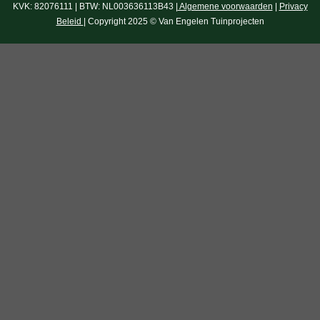
KVK: 82076111 | BTW: NL003636113B43 |
Algemene voorwaarden
|
Privacy
Beleid
| Copyright 2025 © Van Engelen Tuinprojecten