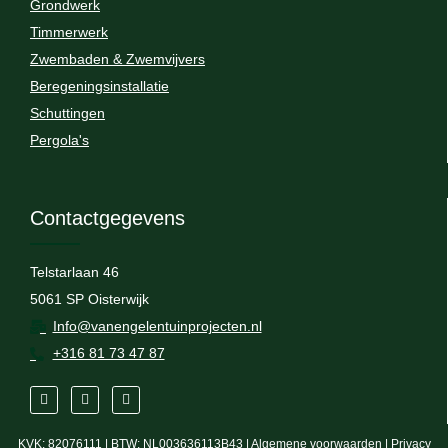
Grondwerk
Timmerwerk
Zwembaden & Zwemvijvers
Beregeningsinstallatie
Schuttingen
Pergola's
Contactgegevens
Telstarlaan 46
5061 SP Oisterwijk
Info@vanengelentuinprojecten.nl
+316 81 73 47 87
KVK: 82076111 | BTW: NL003636113B43 |
Algemene voorwaarden
|
Privacy