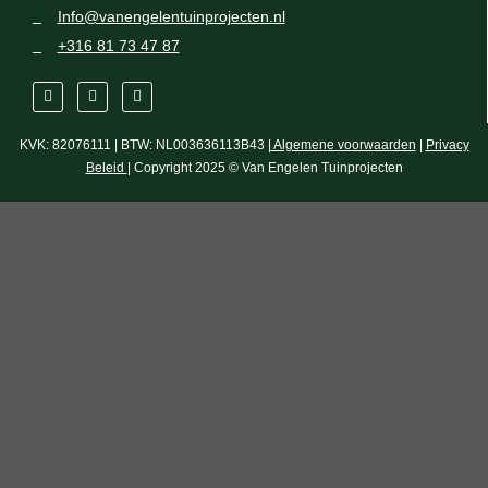
Info@vanengelentuinprojecten.nl
+316 81 73 47 87
KVK: 82076111 | BTW: NL003636113B43 |
Algemene voorwaarden
|
Privacy
Beleid
| Copyright 2025 © Van Engelen Tuinprojecten