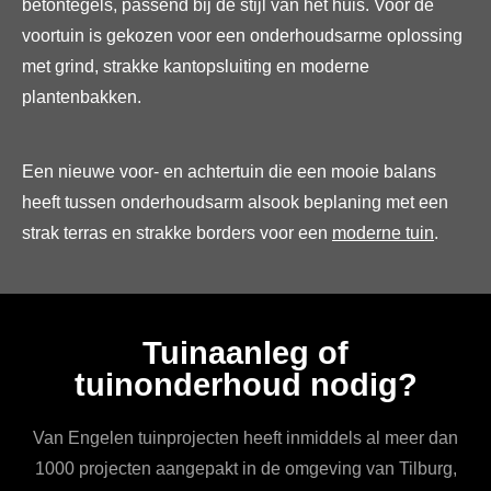
betontegels, passend bij de stijl van het huis. Voor de
voortuin is gekozen voor een onderhoudsarme oplossing
met grind, strakke kantopsluiting en moderne
plantenbakken.
Een nieuwe voor- en achtertuin die een mooie balans
heeft tussen onderhoudsarm alsook beplaning met een
strak terras en strakke borders voor een
moderne tuin
.
Tuinaanleg of
tuinonderhoud nodig?
Van Engelen tuinprojecten heeft inmiddels al meer dan
1000 projecten aangepakt in de omgeving van Tilburg,