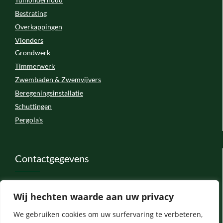
Bestrating
Overkappingen
Vlonders
Grondwerk
Timmerwerk
Zwembaden & Zwemvijvers
Beregeningsinstallatie
Schuttingen
Pergola's
Contactgegevens
Telstarlaan 46
Wij hechten waarde aan uw privacy
5061 SP Oisterwijk
Info@vanengelentuinprojecten.nl
We gebruiken cookies om uw surfervaring te verbeteren,