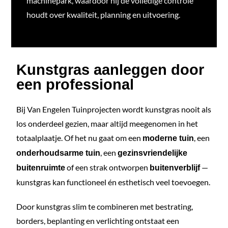
machinepark, waardoor hij de volledige controle
houdt over kwaliteit, planning en uitvoering.
Kunstgras aanleggen door
een professional
Bij Van Engelen Tuinprojecten wordt kunstgras nooit als
los onderdeel gezien, maar altijd meegenomen in het
totaalplaatje. Of het nu gaat om een
, een
moderne tuin
, een
onderhoudsarme tuin
gezinsvriendelijke
of een strak ontworpen
—
buitenruimte
buitenverblijf
kunstgras kan functioneel én esthetisch veel toevoegen.
Door kunstgras slim te combineren met bestrating,
borders, beplanting en verlichting ontstaat een